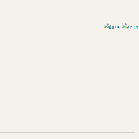
+299529267
DA
EN