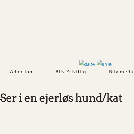
Kalaallit Nunaanni Uum
Venner 
DA
EN
Adoption
Bliv Frivillig
Bliv med
Ser i en ejerløs hund/kat