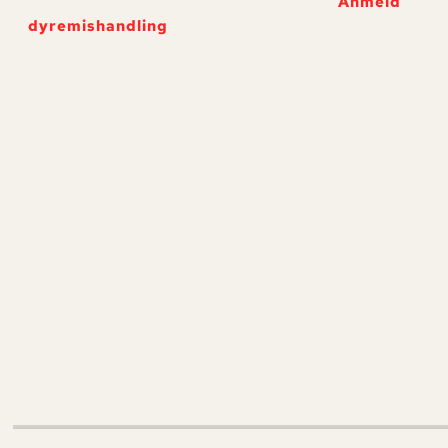
Anmeld
dyremishandling
Forside
Adoption
Bliv Frivillig
Bliv medlem
Dyreinfo
Kontakt
Om os
Sponsorere,
samarbejdspartnere
og Fonde
Privatlivspolitik