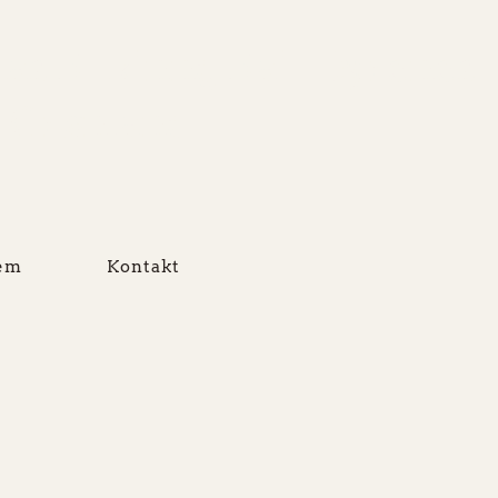
asut Ikinngutai - Dyrenes
i Grønland
lem
Kontakt