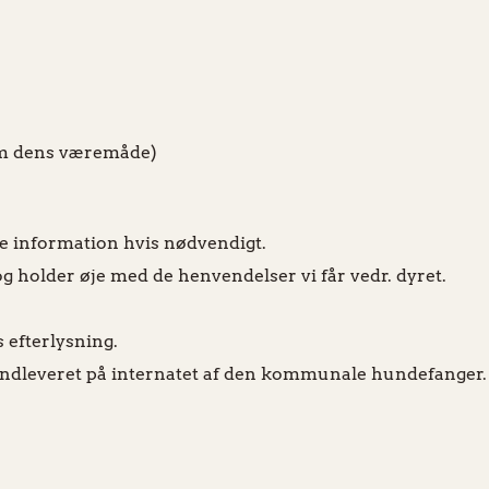
 om dens væremåde)
ere information hvis nødvendigt.
og holder øje med de henvendelser vi får vedr. dyret.
s efterlysning.
 indleveret på internatet af den kommunale hundefanger.