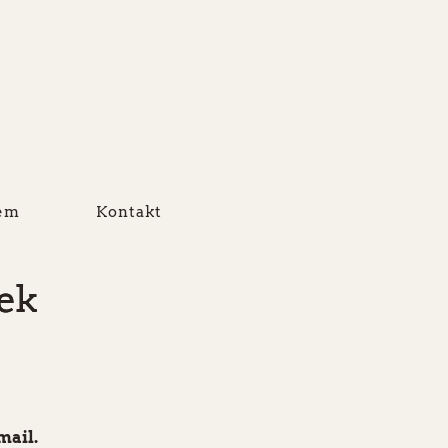
asut Ikinngutai - Dyrenes
i Grønland
lem
Kontakt
væk
mail.