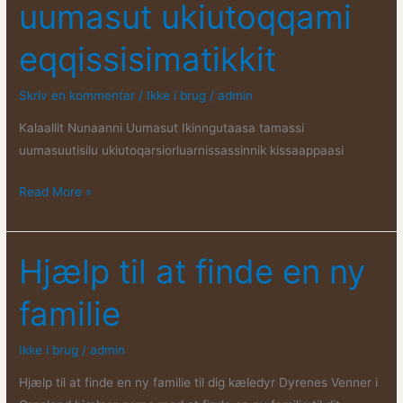
uumasut ukiutoqqami
eqqissisimatikkit
Skriv en kommentar
/
Ikke i brug
/
admin
Kalaallit Nunaanni Uumasut Ikinngutaasa tamassi
uumasuutisilu ukiutoqarsiorluarnissassinnik kissaappaasi
Angerlarsimaffinni
Read More »
uumasut
ukiutoqqami
eqqissisimatikkit
Hjælp til at finde en ny
familie
Ikke i brug
/
admin
Hjælp til at finde en ny familie til dig kæledyr Dyrenes Venner i