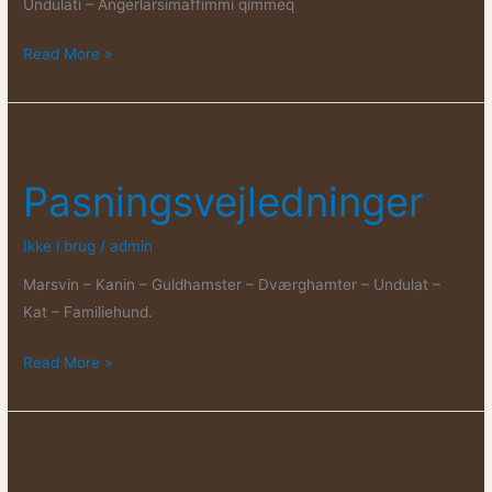
Undulati – Angerlarsimaffimmi qimmeq
Qanoq
Read More »
uumasuuteqarnissamut
ilitsersuutit
Pasningsvejledninger
Ikke i brug
/
admin
Marsvin – Kanin – Guldhamster – Dværghamter – Undulat –
Kat – Familiehund.
Pasningsvejledninger
Read More »