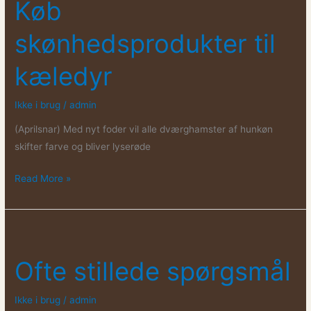
Køb
skønhedsprodukter til
kæledyr
Ikke i brug
/
admin
(Aprilsnar) Med nyt foder vil alle dværghamster af hunkøn
skifter farve og bliver lyserøde
Køb
Read More »
skønhedsprodukter
til
kæledyr
Ofte stillede spørgsmål
Ikke i brug
/
admin