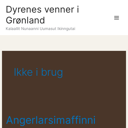
Gå
Dyrenes venner i
til
Grønland
indholdet
Kalaallit Nunaanni Uumasut Ikinngutai
Ikke i brug
Angerlarsimaffinni